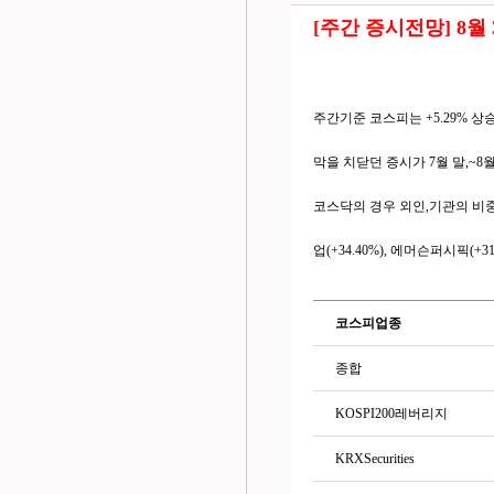
[주간 증시전망] 8월
주간기준 코스피는 +5.29% 상
막을 치닫던 증시가 7월 말,~8
코스닥의 경우 외인,기관의 비중
업(+34.40%), 에머슨퍼시픽
코스피업종
종합
KOSPI200레버리지
KRXSecurities