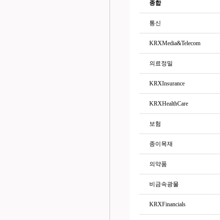
종합
통신
KRXMedia&Telecom
의료정밀
KRXInsurance
KRXHealthCare
보험
종이목재
의약품
비금속광물
KRXFinancials