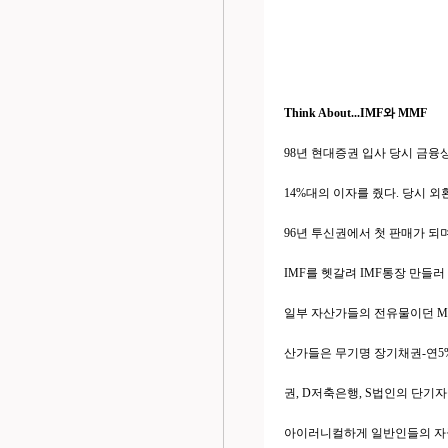
Think About...IMF와 MMF
98년 현대증권 입사 당시 금융상
14%대의 이자를 줬다. 당시 
96년 투신권에서 첫 판매가 되
IMF를 헷갈려 IMF통장 만들러
일부 자산가들의 전유물이던 M
산가들은 무기명 장기채권-연5
권, D저축은행, S법인의 단기
아이러니컬하게 일반인들의 자금