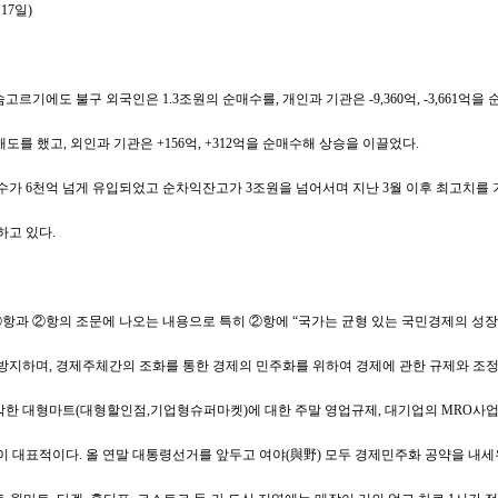
 17일)
르기에도 불구 외국인은 1.3조원의 순매수를, 개인과 기관은 -9,360억, -3,661
순매도를 했고, 외인과 기관은 +156억, +312억을 순매수해 상승을 이끌었다.
수가 6천억 넘게 유입되었고 순차익잔고가 3조원을 넘어서며 지난 3월 이후 최고치를 
하고 있다.
 ①항과 ②항의 조문에 나오는 내용으로 특히 ②항에 “국가는 균형 있는 국민경제의 성장
방지하며, 경제주체간의 조화를 통한 경제의 민주화를 위하여 경제에 관한 규제와 조정
한 대형마트(대형할인점,기업형슈퍼마켓)에 대한 주말 영업규제, 대기업의 MRO사업 
이 대표적이다. 올 연말 대통령선거를 앞두고 여야(與野) 모두 경제민주화 공약을 내