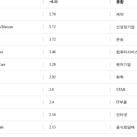
+0.31
종합
5.79
제약
Telecom
5.72
신성장기업
3.72
운송
ce
3.46
컴퓨터서비
are
3.28
벤처기업
2.92
화학
2.6
STAR
2.4
IT부품
2.16
인터넷
als
2.15
음식료담배