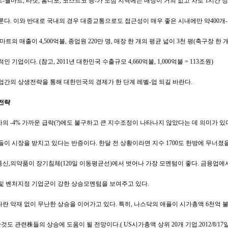
-월마트, 타겟, 홈디포, 코스트코 등-가 도심 지역에는 매장이 거의 없고 차로 1시간 
룬다. 이와 반대로 국내의 경우 대중교통으로도 접근성이 매우 좋은 시내에만 약400개-
월마트의 매출이 4,500억불, 종업원 220만 명, 매장 한 개의 평균 넓이 3천 평(축구장 한 
 기업이다. (참고, 2011년 대한민국 수출규모 4,660억불, 1,000억불 = 113조원)
업간의 상생전략을 통해 대한민국의 경제가 한 단계 레벨-업 되길 바란다.
자전략
의 -4% 가까운 급락(?)에도 불구하고 큰 지수조정이 나타나지 않았다는 데 의미가 
들이 시장을 받치고 있다는 반증이다. 한달 전 상황이라면 지수 1700도 한방에 무너졌
신,의약품이 장기침체(120일 이동평균선)에서 벗어나 가장 모멘텀이 좋다. 금융업에서
및 벤처지정 기업군이 강한 상승모멘텀을 보여주고 있다.
란 악재 없이 무난한 상승을 이어가고 있다. 특히, 나스닥의 애플이 시가총액 6천억 불(
것도 관련株들의 상승에 도움이 될 전망이다.( US시가총액 상위 20개 기업.2012/8/17