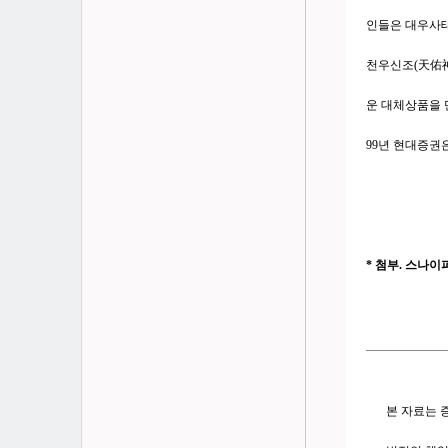
인들은 대우사태
천우신조(天佑神
운 대체상품을 만
99년 현대증권
* 첨부. 스나이퍼
본 자료는 