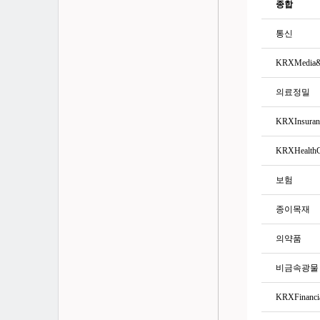
종합
통신
KRXMedia&
의료정밀
KRXInsuran
KRXHealthC
보험
종이목재
의약품
비금속광물
KRXFinanci