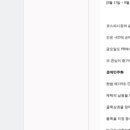
(8월 13일 ~ 8월
코스피시장의 숨고
인은 -435억 
금요일도 PR매
의 관심이 증가
경제민주화
헌법 제119조
제력의 남용을 
골목상권을 장악
품목을 지정 등