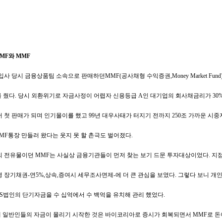
..IMF와 MMF
입사 당시 금융상품팀 소속으로 판매하던MMF(공사채형 수익증권,Money Market Fund
를 줬다. 당시 외환위기로 자금사정이 어렵자 신용등급 A인 대기업의 회사채금리가 30
서 첫 판매가 되며 인기몰이를 했고 99년 대우사태가 터지기 전까지 250조 가까운 시
IMF통장 만들러 왔다는 웃지 못 할 촌극도 벌어졌다.
 전유물이던 MMF는 사실상 금융기관들이 먼저 찾는 보기 드문 투자대상이었다. 지
 장기채권-연5%,상속,증여시 세무조사면제-에 더 큰 관심을 보였다. 그렇다 보니 
, S법인의 단기자금을 수 십억에서 수 백억을 유치해 관리 했었다.
일반인들의 자금이 몰리기 시작한 것은 바이코리아로 증시가 회복되면서 MMF로 돈이