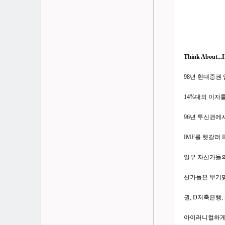
Think About.
98년 현대증권 
14%대의 이자
96년 투신권에
IMF를 헷갈려 
일부 자산가들의
산가들은 무기명
권, D저축은행
아이러니컬하게 