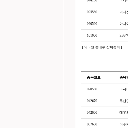
044180
국제
025560
미래
020560
아시
101060
SB
[ 외국인 순매수 상위종목 ]
종목코드
종목
020560
아시
042670
두산
042660
대우
007660
이수