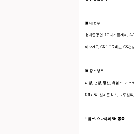
▣ 대형주
현대중공업, LG디스플레이, S-O
아모레G, GKL, LG패션, GS
▣ 중소형주
태광, 선광, 풍산, 휴켐스, 카
KH바텍, 실리콘웍스, 크루셜텍
* 첨부. 스나이퍼 Six 종목