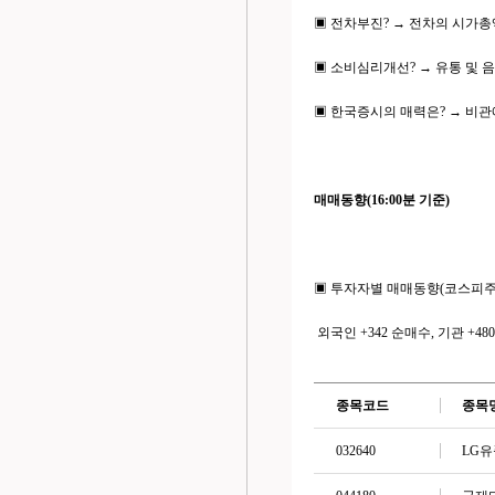
▣ 전차부진? → 전차의 시가
▣ 소비심리개선? → 유통 및
▣ 한국증시의 매력은? → 비
매매동향(16:00분 기준)
▣ 투자자별 매매동향(코스피주
외국인 +342 순매수, 기관 +48
종목코드
종목
032640
LG