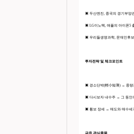
▣ 두산엔진, 중국의 경기부양관련
▣ LG이노텍, 애플의 아이폰5 출
▣ 우리들생명과학, 문재인후보의
투자전략 및 체크포인트
▣ 경소단박(輕小短薄) → 중
▣ 다시보자 내수주 → 그 동안
▣ 횡보 장세 → 매도와 매수세
금주 관심종목