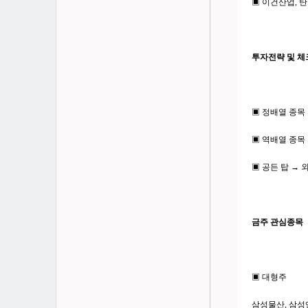
▣ 이건산업, 탄
투자전략 및 
▣ 정배열 종목 
▣ 역배열 종목
▣ 공든 탑 →
금주 관심종목
▣ 대형주
삼성물산, 삼성엔