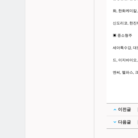
화, 한화케미칼,
신도리코, 한진해
▣ 중소형주
세아특수강, 대한
드, 이지바이오,
엔씨, 멜파스, 
이전글
다음글