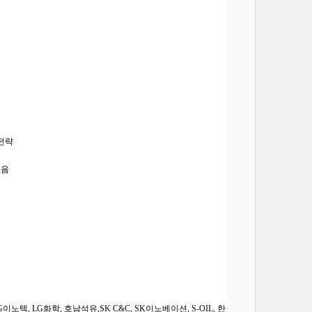
 전략
없음
텍, LG화학, 호남석유,SK C&C, SK이노베이션, S-OIL, 한