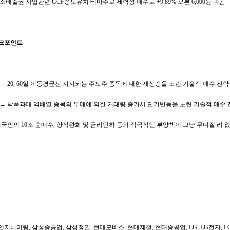
소배출권 사업관련 GCF송도유치 테마주로 세력성 매수로 +9.89% 오른 6,000원 마감
체크포인트
→ 20, 60일 이동평균선 지지되는 주도주 종목에 대한 재상승을 노린 기술적 매수 전략
 → 낙폭과대 역배열 종목의 투매에 의한 거래량 증가시 단기반등을 노린 기술적 매수
 외국인의 10조 순매수, 양적완화 및 금리인하 등의 적극적인 부양책이 그냥 무너질 리 
지니어링, 삼성중공업, 삼성정밀, 현대모비스, 현대제철, 현대중공업, LG, LG전자, LG이노