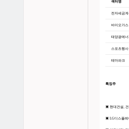
섹터명
전자세금계
바이오가스
태양광에너
스포츠행사
테마파크
특징주
▣ 현대건설, 건
▣ LG디스플레이