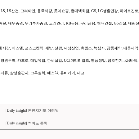
 LS, LS산전, 고려아연, 동국제강, 롯데쇼핑, 현대백화점, GS, LG생활건강, 하이트진로
운, 대우증권, 우리투자증권, 코리안리, KB금융, 우리금융, 현대건설, GS건설, 대림
제강, 에스엘, 포스코켐텍, 세방, 선광, 대성산업, 휴켐스, 녹십자, 광동제약, 대웅제약,
 영원무역, 카프로, 매일유업, 한세실업, OCI머티리얼즈, 영풍정밀, 금호전기, KH바
크레듀, 삼성출판사, 크루셜텍, 예스24, 유비케어, 대교
[Daily insight] 본전치기도 어려워
[Daily insight] 썩어도 준치