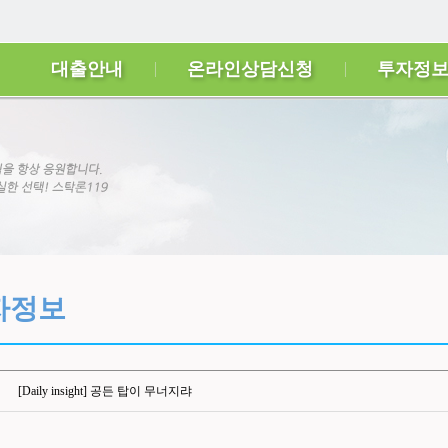
대출안내
온라인상담신청
투자정
자정보
[Daily insight] 공든 탑이 무너지랴