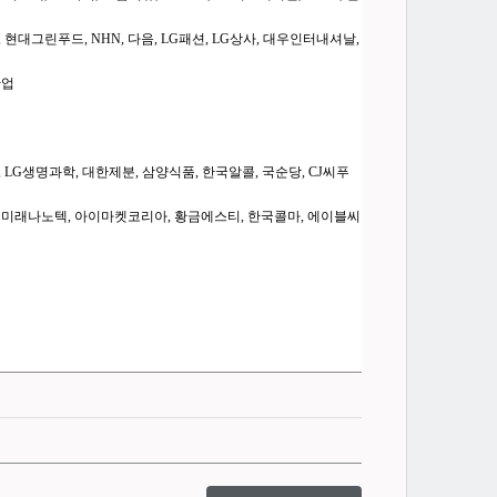
, 현대그린푸드, NHN, 다음, LG패션, LG상사, 대우인터내셔날,
산업
 LG생명과학, 대한제분, 삼양식품, 한국알콜, 국순당, CJ씨푸
텍, 미래나노텍, 아이마켓코리아, 황금에스티, 한국콜마, 에이블씨