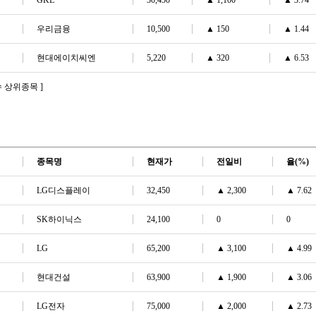
GKL
30,450
▲
1,100
▲
3.74
우리금융
10,500
▲
150
▲
1.44
현대에이치씨엔
5,220
▲
320
▲
6.53
 상위종목 ]
종목명
현재가
전일비
율
(%)
LG디스플레이
32,450
▲
2,300
▲
7.62
SK하이닉스
24,100
0
0
LG
65,200
▲
3,100
▲
4.99
현대건설
63,900
▲
1,900
▲
3.06
LG전자
75,000
▲
2,000
▲
2.73