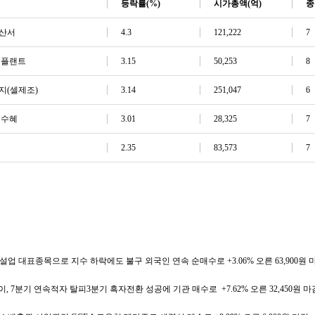
등락률
(%)
시가총액
(억)
종
산서
4.3
121,222
7
 플랜트
3.15
50,253
8
지
(셀제조)
3.14
251,047
6
 수혜
3.01
28,325
7
2.35
83,573
7
설업 대표종목으로 지수 하락에도 불구 외국인 연속 순매수로 +3.06% 오른 63,900원 
, 7분기 연속적자 탈피3분기 흑자전환 성공에 기관 매수로 +7.62% 오른 32,450원 마