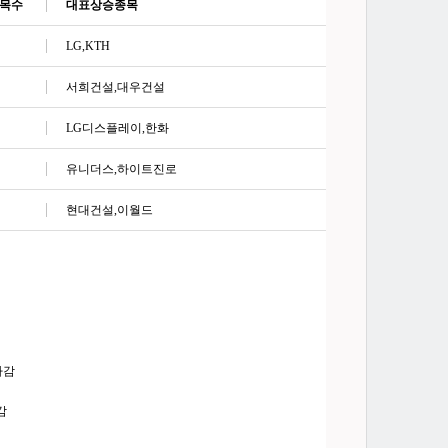
목수
대표상승종목
LG,KTH
서희건설
,대우건설
LG디스플레이
,한화
유니더스
,하이트진로
현대건설
,이월드
마감
감