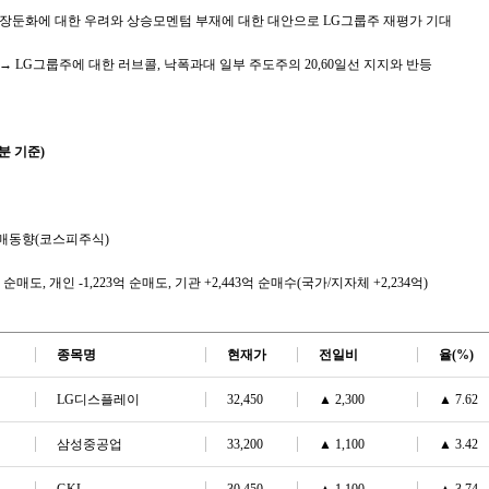
성장둔화에 대한 우려와 상승모멘텀 부재에 대한 대안으로 LG그룹주 재평가 기대
→ LG그룹주에 대한 러브콜, 낙폭과대 일부 주도주의 20,60일선 지지와 반등
분 기준)
매동향(코스피주식)
억 순매도, 개인 -1,223억 순매도, 기관 +2,443억 순매수(국가/지자체 +2,234억)
종목명
현재가
전일비
율
(%)
LG디스플레이
32,450
▲
2,300
▲
7.62
삼성중공업
33,200
▲
1,100
▲
3.42