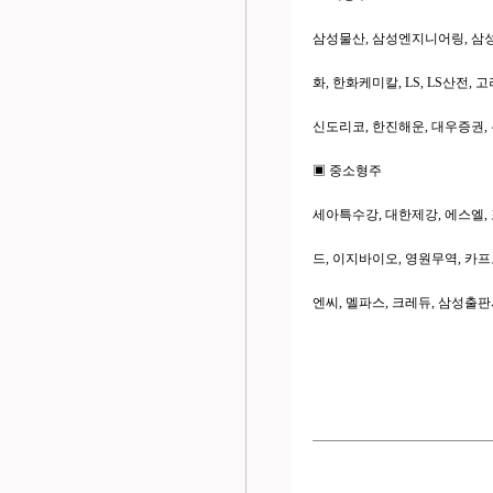
삼성물산, 삼성엔지니어링, 삼성중공
화, 한화케미칼, LS, LS산전,
신도리코, 한진해운, 대우증권, 
▣ 중소형주
세아특수강, 대한제강, 에스엘, 
드, 이지바이오, 영원무역, 카프
엔씨, 멜파스, 크레듀, 삼성출판