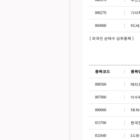
042670
두산
000270
기아
004060
SG
[ 외국인 순매수 상위종목 ]
종목코드
종목
008560
메리
007660
이수
000660
SK
015760
한국
032640
LG