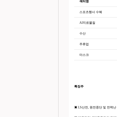
섹터명
스포츠행사 수혜
AI치료물질
수산
주류업
마스크
특징주
▣ LS산전, 원전중단 및 전력난 