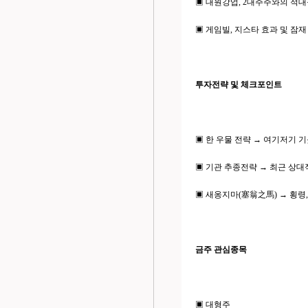
▣ 대원강업, 2대주주와의 적대적
▣ 게임빌, 지스타 효과 및 잠재 
투자전략 및 체크포인트
▣ 한 우물 전략 → 여기저기
▣ 기관 추종전략 → 최근 상
▣ 새옹지마(塞翁之馬) → 횡령
금주 관심종목
▣ 대형주