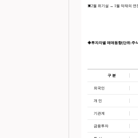
▣2월 위기설 → 1월 악재의 
◈투자자별 매매동향(단위:주식 억
구
분
외국인
개
인
기관계
금융투자