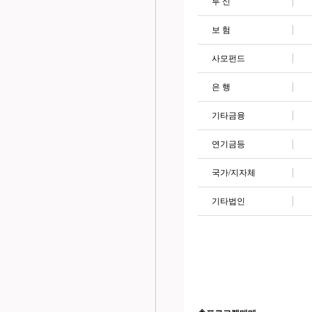
투
신
보
험
사모펀드
은
행
기타금융
연기금등
국가
/지자체
기타법인