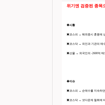
위기엔 검증된 종목
◈시황
▣코스피 → 해외증시 훈풍에 상승 출
▣코스닥 → 외인과 기관의 매수에도
▣선물 → 외국인의 -2600억 매도로
◈이슈
▣코스피 → 순매수를 지속하던
▣코스닥 → 셧다운제 철회에 