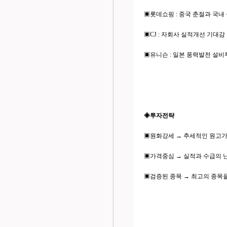
▣롯데쇼핑 : 중국 춘절과 국내 
▣CJ : 자회사 실적개선 기대감 
▣유니슨 : 일본 풍력발전 설비
◈투자전략
▣원화강세 → 추세적인 원고가 
▣가격중심 → 실적과 수급의 
▣검증된 종목 → 최고의 종목